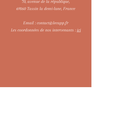
70, avenue de la république,
69160 Tassin la demi-lune, France
Email :
contact@lecapp.fr
Les coordonnées de nos intervenants :
ici
Pour recevoir l'actualité & l'agenda du